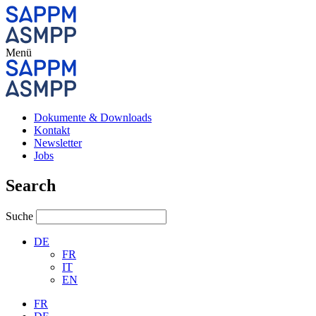
Menü
Dokumente & Downloads
Kontakt
Newsletter
Jobs
Search
Suche
DE
FR
IT
EN
FR