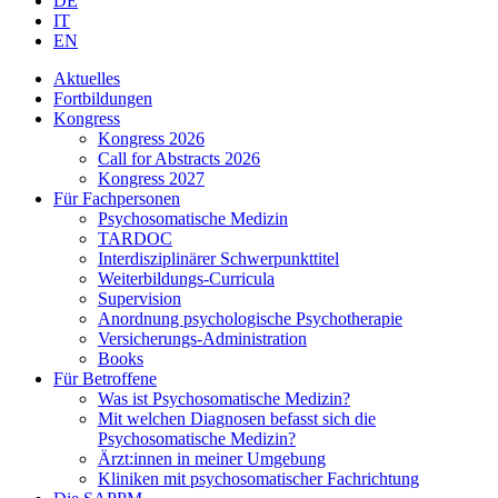
DE
IT
EN
Aktuelles
Fortbildungen
Kongress
Kongress 2026
Call for Abstracts 2026
Kongress 2027
Für Fachpersonen
Psychosomatische Medizin
TARDOC
Interdisziplinärer Schwerpunkttitel
Weiterbildungs-Curricula
Supervision
Anordnung psychologische Psychotherapie
Versicherungs-Administration
Books
Für Betroffene
Was ist Psychosomatische Medizin?
Mit welchen Diagnosen befasst sich die
Psychosomatische Medizin?
Ärzt:innen in meiner Umgebung
Kliniken mit psychosomatischer Fachrichtung