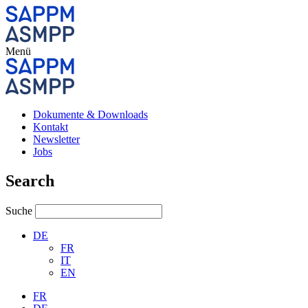
Menü
Dokumente & Downloads
Kontakt
Newsletter
Jobs
Search
Suche
DE
FR
IT
EN
FR