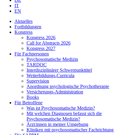
DE
IT
EN
Aktuelles
Fortbildungen
Kongress
Kongress 2026
Call for Abstracts 2026
Kongress 2027
Für Fachpersonen
Psychosomatische Medizin
TARDOC
Interdisziplinärer Schwerpunkttitel
Weiterbildungs-Curricula
Supervision
Anordnung psychologische Psychotherapie
Versicherungs-Administration
Books
Für Betroffene
Was ist Psychosomatische Medizin?
Mit welchen Diagnosen befasst sich die
Psychosomatische Medizin?
Ärzt:innen in meiner Umgebung
Kliniken mit psychosomatischer Fachrichtung