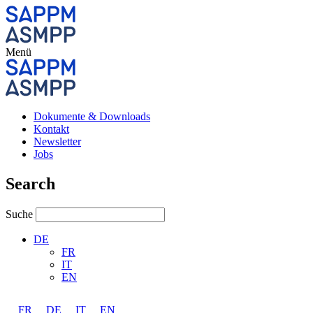
Menü
Dokumente & Downloads
Kontakt
Newsletter
Jobs
Search
Suche
DE
FR
IT
EN
FR
DE
IT
EN