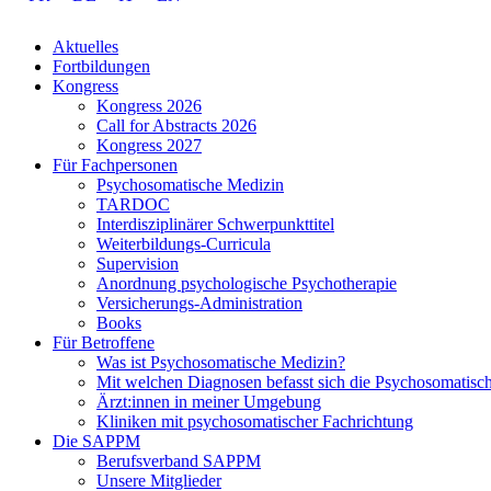
Aktuelles
Fortbildungen
Kongress
Kongress 2026
Call for Abstracts 2026
Kongress 2027
Für Fachpersonen
Psychosomatische Medizin
TARDOC
Interdisziplinärer Schwerpunkttitel
Weiterbildungs-Curricula
Supervision
Anordnung psychologische Psychotherapie
Versicherungs-Administration
Books
Für Betroffene
Was ist Psychosomatische Medizin?
Mit welchen Diagnosen befasst sich die Psychosomatisc
Ärzt:innen in meiner Umgebung
Kliniken mit psychosomatischer Fachrichtung
Die SAPPM
Berufsverband SAPPM
Unsere Mitglieder