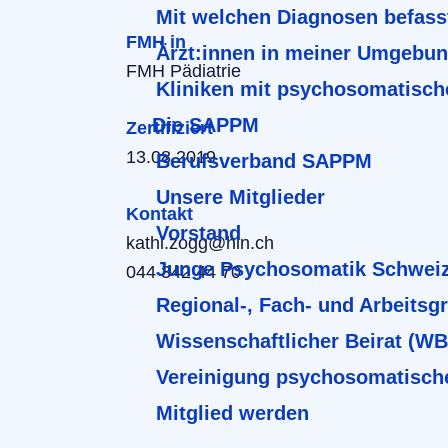
Mit welchen Diagnosen befass
FMH in
Ärzt:innen in meiner Umgebu
FMH Pädiatrie
Kliniken mit psychosomatisch
Die SAPPM
Zertifiziert
13.08.2019
Berufsverband SAPPM
Unsere Mitglieder
Kontakt
Vorstand
kathi.zogg@hin.ch
Junge Psychosomatik Schwei
044 342 44 70
Regional-, Fach- und Arbeitsg
Wissenschaftlicher Beirat (W
Vereinigung psychosomatisch
Mitglied werden