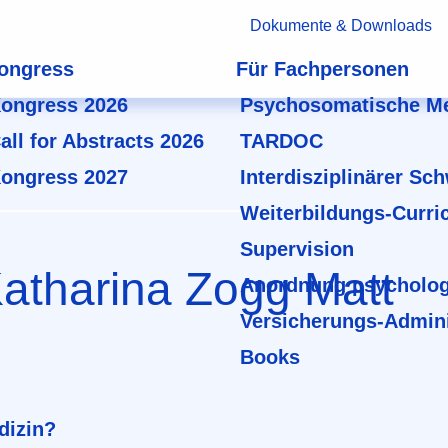
Dokumente & Downloads
ongress
Für Fachpersonen
ongress 2026
Psychosomatische Me
all for Abstracts 2026
TARDOC
ongress 2027
Interdisziplinärer Sc
Weiterbildungs-Curri
Supervision
Katharina Zogg Matt
Anordnung psycholog
Versicherungs-Admini
Books
dizin?