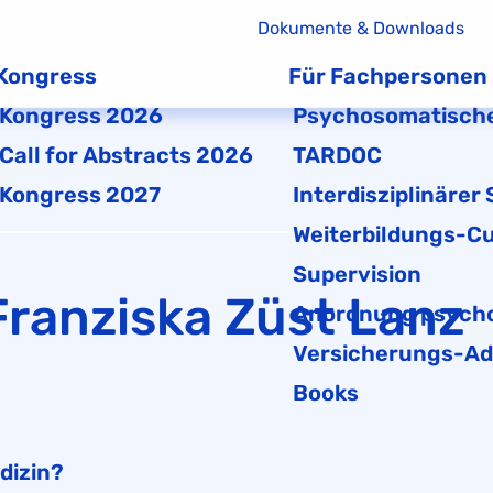
Dokumente & Downloads
Kongress
Für Fachpersonen
Kongress 2026
Psychosomatische
Call for Abstracts 2026
TARDOC
Kongress 2027
Interdisziplinärer
Weiterbildungs-Cu
Supervision
Franziska Züst Lanz
Anordnung psycho
Versicherungs-Ad
Books
dizin?