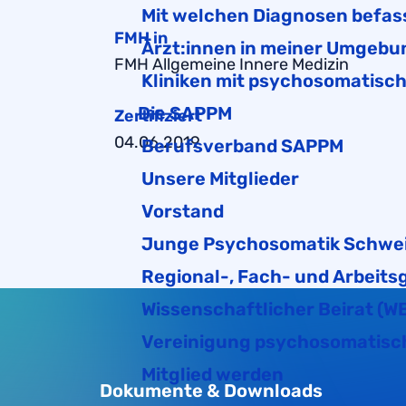
Mit welchen Diagnosen befas
FMH in
Ärzt:innen in meiner Umgebu
FMH Allgemeine Innere Medizin
Kliniken mit psychosomatisc
Die SAPPM
Zertifiziert
04.06.2019
Berufsverband SAPPM
Unsere Mitglieder
Vorstand
Junge Psychosomatik Schwe
Regional-, Fach- und Arbeits
Wissenschaftlicher Beirat (W
Vereinigung psychosomatisch
Mitglied werden
Dokumente & Downloads