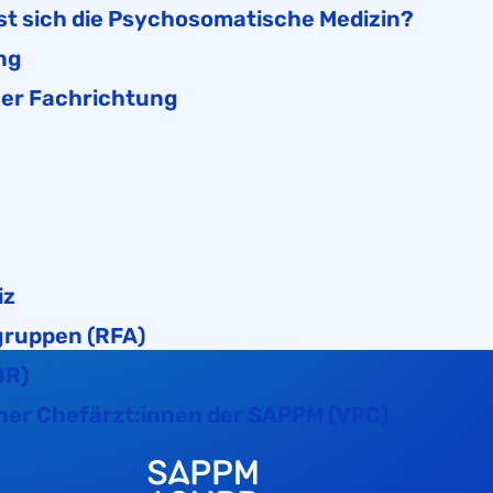
st sich die Psychosomatische Medizin?
ng
her Fachrichtung
iz
gruppen (RFA)
BR)
er Chefärzt:innen der SAPPM (VPC)