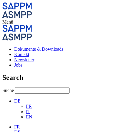
Menü
Dokumente & Downloads
Kontakt
Newsletter
Jobs
Search
Suche
DE
FR
IT
EN
FR