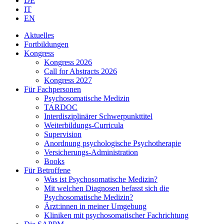
DE
IT
EN
Aktuelles
Fortbildungen
Kongress
Kongress 2026
Call for Abstracts 2026
Kongress 2027
Für Fachpersonen
Psychosomatische Medizin
TARDOC
Interdisziplinärer Schwerpunkttitel
Weiterbildungs-Curricula
Supervision
Anordnung psychologische Psychotherapie
Versicherungs-Administration
Books
Für Betroffene
Was ist Psychosomatische Medizin?
Mit welchen Diagnosen befasst sich die
Psychosomatische Medizin?
Ärzt:innen in meiner Umgebung
Kliniken mit psychosomatischer Fachrichtung