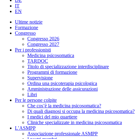
DE
IT
EN
Ultime notizie
Formazione
Congresso
Congresso 2026
Congresso 2027
Per i professionisti
Medicina psicosomatica
TARDOC
Titolo di specializzazione interdisciplinare
Programmi di formazione
Supervisione
Ordina una psicoterapia psicologica
Amministrazione delle assicurazioni
Libri
Per le persone colpite
Che cos’è la medicina psicosomatica?
Di quali diagnosi si occupa la medicina psicosomatica?
I medici del mio quartiere
Cliniche specializzate in medicina psicosomatica
L’ASMPP
Associazione professionale ASMPP