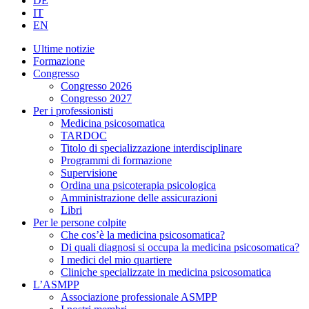
DE
IT
EN
Ultime notizie
Formazione
Congresso
Congresso 2026
Congresso 2027
Per i professionisti
Medicina psicosomatica
TARDOC
Titolo di specializzazione interdisciplinare
Programmi di formazione
Supervisione
Ordina una psicoterapia psicologica
Amministrazione delle assicurazioni
Libri
Per le persone colpite
Che cos’è la medicina psicosomatica?
Di quali diagnosi si occupa la medicina psicosomatica?
I medici del mio quartiere
Cliniche specializzate in medicina psicosomatica
L’ASMPP
Associazione professionale ASMPP