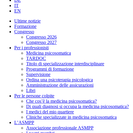
DE
IT
EN
Ultime notizie
Formazione
Congresso
Congresso 2026
Congresso 2027
Per i professionisti
Medicina psicosomatica
TARDOC
Titolo di specializzazione interdisciplinare
Programmi di formazione
Supervisione
Ordina una psicoterapia psicologica
Amministrazione delle assicurazioni
Libri
Per le persone colpite
Che cos’è la medicina psicosomatica?
Di quali diagnosi si occupa la medicina psicosomatica?
I medici del mio quartiere
Cliniche specializzate in medicina psicosomatica
L’ASMPP
Associazione professionale ASMPP