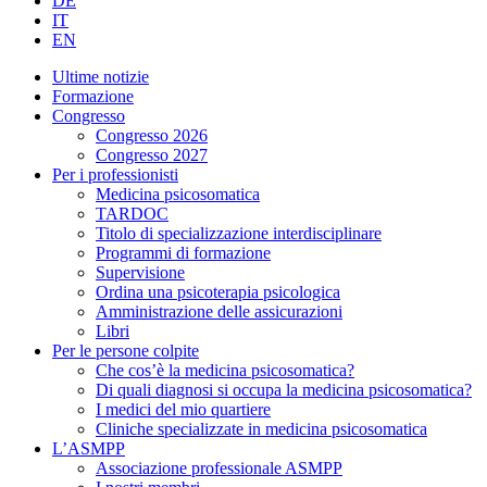
DE
IT
EN
Ultime notizie
Formazione
Congresso
Congresso 2026
Congresso 2027
Per i professionisti
Medicina psicosomatica
TARDOC
Titolo di specializzazione interdisciplinare
Programmi di formazione
Supervisione
Ordina una psicoterapia psicologica
Amministrazione delle assicurazioni
Libri
Per le persone colpite
Che cos’è la medicina psicosomatica?
Di quali diagnosi si occupa la medicina psicosomatica?
I medici del mio quartiere
Cliniche specializzate in medicina psicosomatica
L’ASMPP
Associazione professionale ASMPP