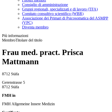
I nostri membri
Consiglio di amministrazione
Gruppi regionali, specializzati e di lavoro (TFA)
Comitato consultivo scientifico (WBR)
Associazione dei Primari di Psicosomatica del ASMPP
(VPC)
Diventa membro
Più informazioni
Membro
Titolare del titolo
Frau med. pract. Prisca
Mattmann
8712 Stäfa
Gerenstrasse 5
8712 Stäfa
FMH in
FMH Allgemeine Innere Medizin