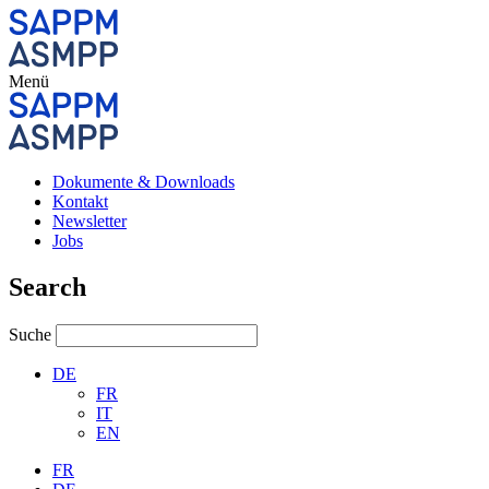
Menü
Dokumente & Downloads
Kontakt
Newsletter
Jobs
Search
Suche
DE
FR
IT
EN
FR