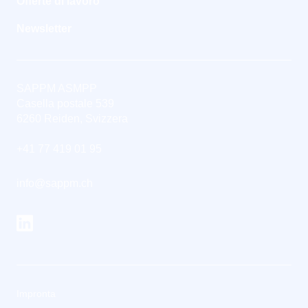
Offerte di lavoro
Newsletter
SAPPM ASMPP
Casella postale 539
6260 Reiden, Svizzera
+41 77 419 01 95
info@sappm.ch
Impronta